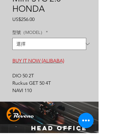
HONDA
價
US$256.00
格
型號（MODEL）
*
BUY IT NOW (ALIBABA)
DIO 50 2T
Ruckus GET 50 4T
NAVI 110
Head Office
地址：