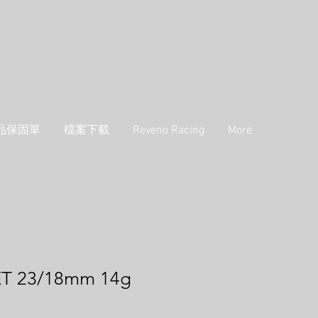
品保固單
檔案下載
Reveno Racing
More
T 23/18mm 14g