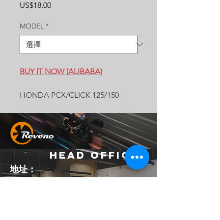
價
US$18.00
格
MODEL
*
BUY IT NOW (ALIBABA)
HONDA PCX/CLICK 125/150
Head Office
地址：
242 新北市新莊區化成路403巷37號
Email：
official.reveno@gmail.com