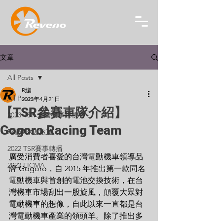
文章
All Posts
R編
All Posts
2023年4月21日
【TSR參賽車隊介紹】
2023 TSR 全國機車錦標賽
Gogoro Racing Team
R編帶你去旅遊
2022 TSR賽事轉播
廣受消費者喜愛的台灣電動機車領導品
2022 EICMA
牌 Gogoro，自 2015 年推出第一款同名
電動機車與首創的電池交換技術，在台
灣機車市場刮出一股旋風，顛覆大眾對
電動機車的想像，自此以來一直都是台
灣電動機車產業的領頭羊。除了推出多