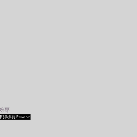
書粉專
機車錦標賽
Reveno