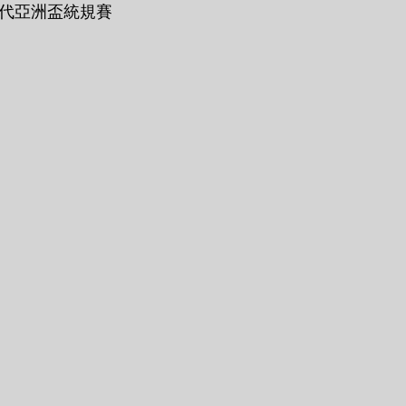
戰六代亞洲盃統規賽