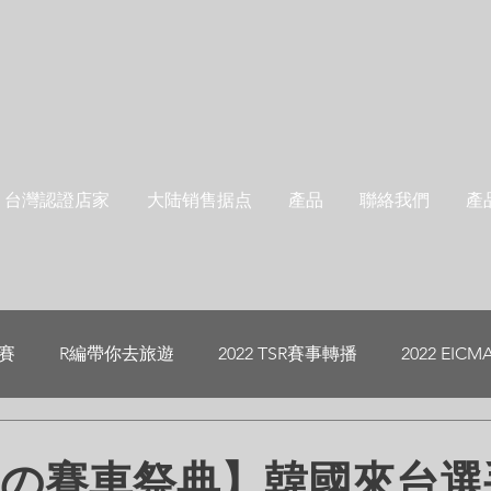
台灣認證店家
大陆销售据点
產品
聯絡我們
產
標賽
R編帶你去旅遊
2022 TSR賽事轉播
2022 EICM
 夏の賽車祭典】韓國來台