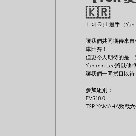
🇰🇷
1. 이윤민 選手（Yun 
讓我們共同期待來自韓
車比賽！
但更令人期待的是，
Yun min Lee
讓我們一同拭目以待 
參加組別：
EVS10.0
TSR YAMAHA勁