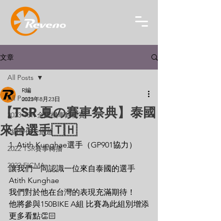
文章
All Posts
R編
All Posts
2023年8月23日
【TSR 夏の賽車祭典】泰國
2023 TSR 全國機車錦標賽
來台選手🇹🇭
R編帶你去旅遊
1. Atith Kunghae選手（GP901協力）
2022 TSR賽事轉播
2022 EICMA
讓我們一同認識一位來自泰國的選手
Atith Kunghae
我們對於他在台灣的表現充滿期待！
他將參與150BIKE A組 比賽為此組別增添
更多看點👏🏻