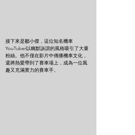
接下來是鄒小傑，這位知名機車
YouTuber以幽默詼諧的風格吸引了大量
粉絲。他不僅在影片中傳播機車文化，
還將熱愛帶到了賽車場上，成為一位風
趣又充滿實力的賽車手。